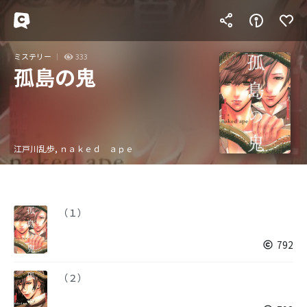
ミステリー
333
孤島の鬼
江戸川乱歩, ｎａｋｅｄ ａｐｅ
（１）
792
（２）