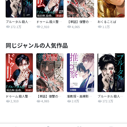
ブルータル 殺人警察官の告白
ドゥーム 殺人警察官の断罪録 分冊版
【単話】復讐の同窓会
おくることば
172.1万
2,910
4,065
1.1万
同じジャンルの人気作品
ドゥーム 殺人警察官の断罪録 分冊版
【単話】復讐の同窓会
准教授・高槻彰良の推察【分冊版】
ブルータル 殺人警察官の告白
2,910
4,065
2.0万
172.1万