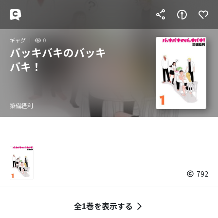
ギャグ
0
バッキバキのバッキ
バキ！
築備経利
792
全1巻を表示する