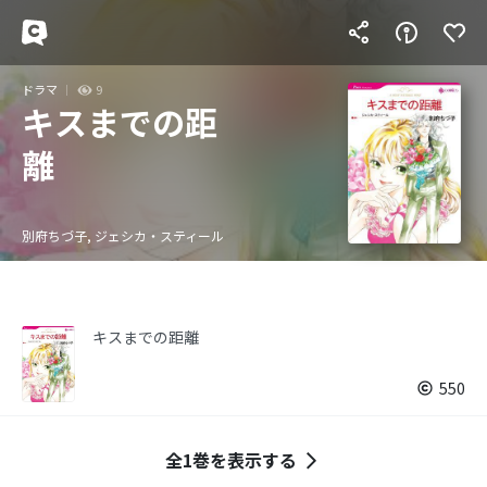
ドラマ
9
キスまでの距
離
別府ちづ子, ジェシカ・スティール
キスまでの距離
550
全1巻を表示する