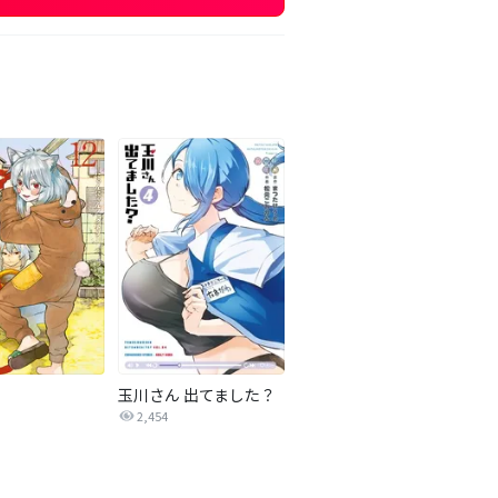
玉川さん 出てました？
2,454