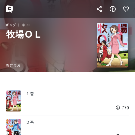
ギャグ
30
牧場ＯＬ
丸井まお
１巻
770
２巻