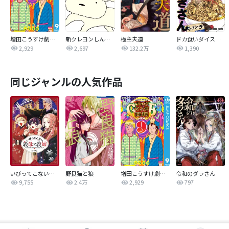
増田こうすけ劇場 ギャグマンガ日和GB
新クレヨンしんちゃん
極主夫道
ドカ食いダイスキ！ もちづきさん
2,929
2,697
132.2万
1,390
同じジャンルの人気作品
いびってこない義母と義姉
野良猫と狼
増田こうすけ劇場 ギャグマンガ日和GB
令和のダラさん
9,755
2.4万
2,929
797