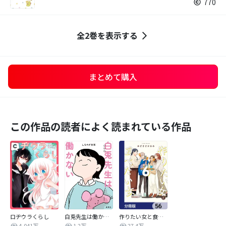
770
全2巻を表示する
まとめて購入
この作品の読者によく読まれている作品
ロヂウラくらし
白兎先生は働かない【タテヨミ】
作りたい女と食べたい女【分冊版】
4,041万
1.2万
27.4万