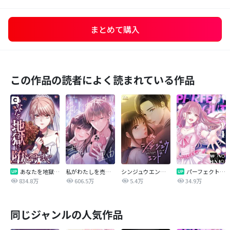
まとめて購入
この作品の読者によく読まれている作品
あなたを地獄に堕とすまで
私がわたしを売る理由
シンジュウエンド【タテヨミ】
パーフェクトグリッター
834.8万
606.5万
5.4万
34.9万
同じジャンルの人気作品