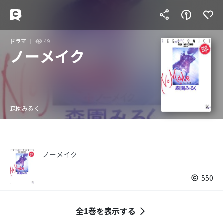
ドラマ
49
ノーメイク
森園みるく
ノーメイク
550
全1巻を表示する