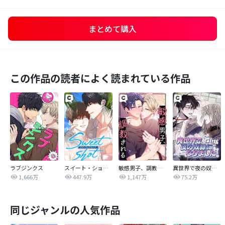
まとめて購入
この作品の読者によく読まれている作品
ラブジンクス
スイート・ショット
敏感男子、調教される
異世界で夜の奴隷になりました【改訂版】
1,666万
447.9万
1,147万
75.2万
同じジャンルの人気作品