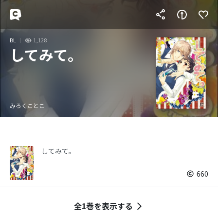
BL
1,128
してみて。
みろくことこ
してみて。
660
全1巻を表示する