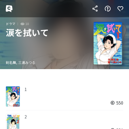
ドラマ
10
涙を拭いて
剣名舞, 三浦みつる
1
550
2