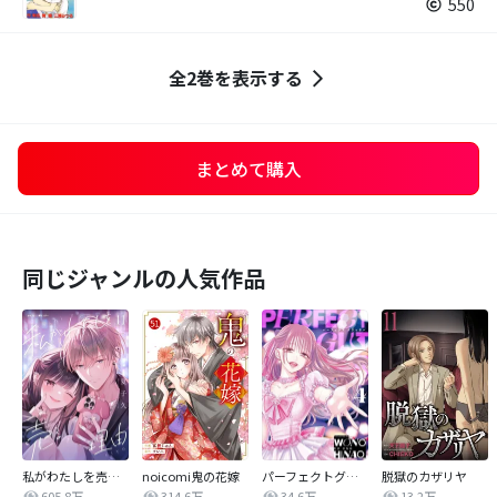
550
全2巻を表示する
まとめて購入
同じジャンルの人気作品
私がわたしを売る理由
noicomi鬼の花嫁
パーフェクトグリッター
脱獄のカザリヤ
605.8万
314.6万
34.6万
13.2万