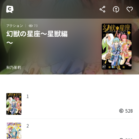
アクション
70
幻獣の星座～星獣編
～
秋乃茉莉
1
528
2