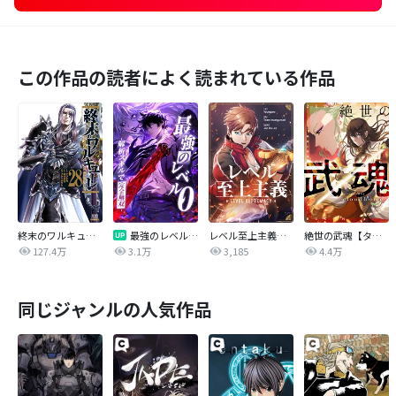
この作品の読者によく読まれている作品
終末のワルキューレ
最強のレベル0 -解析スキルで完全無双-【タテヨミ】
レベル至上主義【タテヨミ】
絶世の武魂【タテヨミ】
127.4万
3.1万
3,185
4.4万
同じジャンルの人気作品