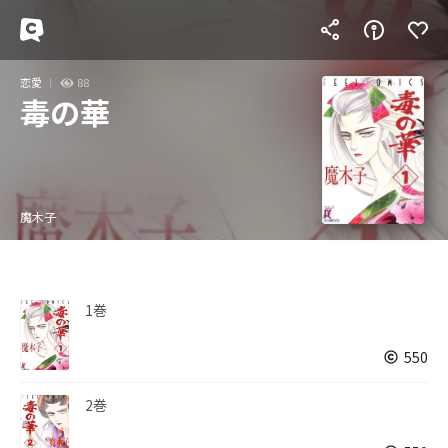
恋愛
88
毒の華
魔木子
1巻
550
2巻