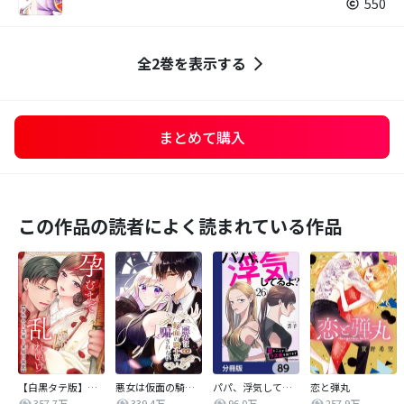
550
全2巻を表示する
まとめて購入
この作品の読者によく読まれている作品
【白黒タテ版】孕むまで乱れいけ～身代わり花嫁と軍服の猛愛
悪女は仮面の騎士に騙されない
パパ、浮気してるよ？娘と二人でクズ夫を捨てます【分冊版】
恋と弾丸
357.7万
339.4万
96.0万
257.9万