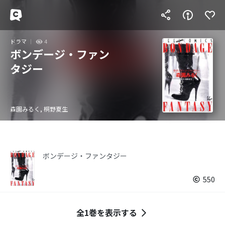
ドラマ
4
ボンデージ・ファン
タジー
森園みるく, 桐野夏生
ボンデージ・ファンタジー
550
全1巻を表示する