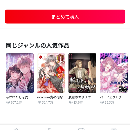
まとめて購入
同じジャンルの人気作品
私がわたしを売る理由
noicomi鬼の花嫁
脱獄のカザリヤ
パーフェクトグリッター
607.1万
314.7万
13.6万
35.3万