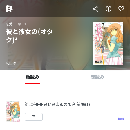
恋愛
93
彼と彼女の(オタ
ク)²
村山渉
話読み
巻読み
第1話◆◆瀬野景太郎の場合 前編(1)
無料