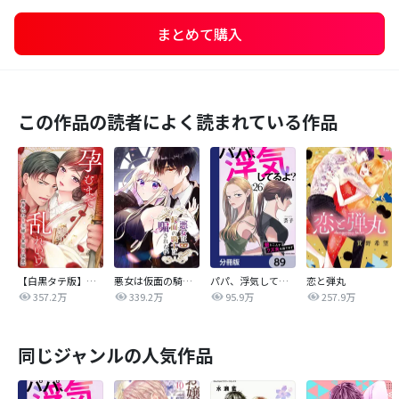
まとめて購入
この作品の読者によく読まれている作品
【白黒タテ版】孕むまで乱れいけ～身代わり花嫁と軍服の猛愛
悪女は仮面の騎士に騙されない
パパ、浮気してるよ？娘と二人でクズ夫を捨てます【分冊版】
恋と弾丸
357.2万
339.2万
95.9万
257.9万
同じジャンルの人気作品