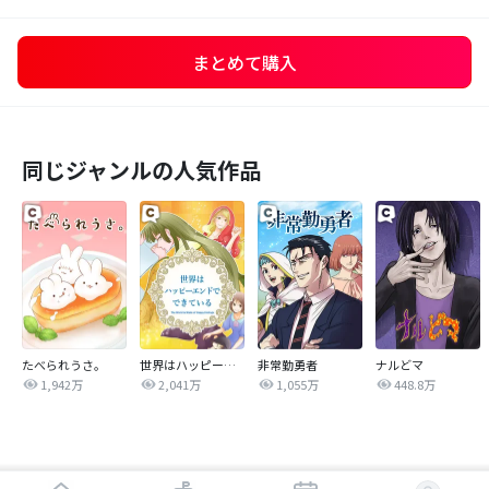
まとめて購入
同じジャンルの人気作品
たべられうさ。
世界はハッピーエンドでできている
非常勤勇者
ナルどマ
1,942万
2,041万
1,055万
448.8万