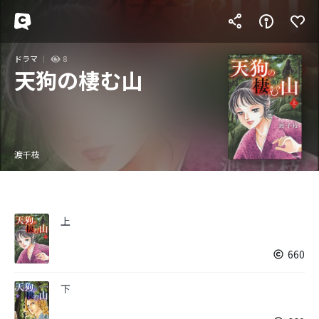
ドラマ
8
天狗の棲む山
渡千枝
上
660
下