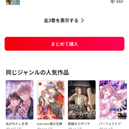
660
全2巻を表示する
まとめて購入
同じジャンルの人気作品
私がわたしを売る理由
noicomi鬼の花嫁
脱獄のカザリヤ
パーフェクトグリッター
607.3万
314.7万
13.7万
35.4万