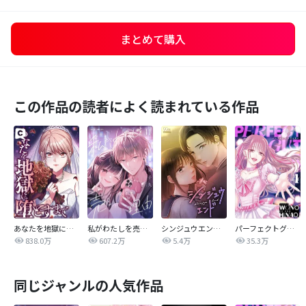
まとめて購入
この作品の読者によく読まれている作品
あなたを地獄に堕とすまで
私がわたしを売る理由
シンジュウエンド【タテヨミ】
パーフェクトグリッター
838.0万
607.2万
5.4万
35.3万
同じジャンルの人気作品