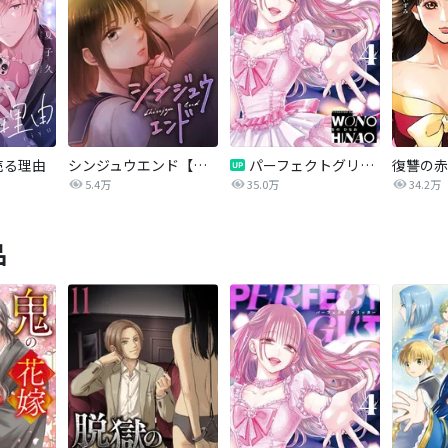
売る理由
シンジュウエンド【タテヨミ】
パーフェクトグリッター
5.4万
35.0万
34.2万
品