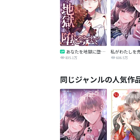
あなたを地獄に堕とすまで
私がわたしを
835.1万
606.5万
同じジャンルの人気作