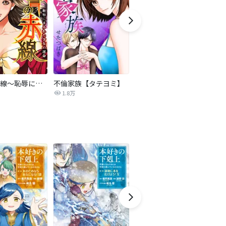
復讐の赤線～恥辱にまみれた少女の運命～【タテヨミ】
不倫家族【タテヨミ】
夫を社会的に抹殺する5つの方法
1.8万
629.5万