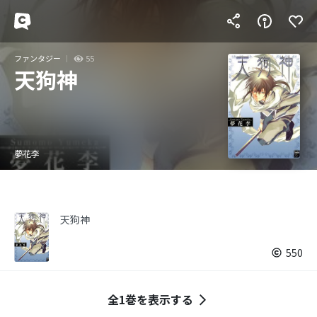
ファンタジー
55
天狗神
夢花李
天狗神
550
全1巻を表示する