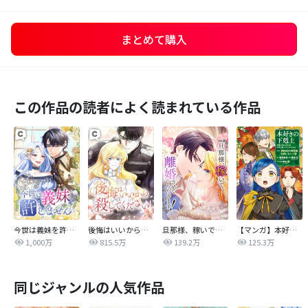
まとめて購入
この作品の読者によく読まれている作品
今世は義妹を許しません
後悔はいいから殺してください
旦那様、稼いで離婚させていただきます！
【マンガ】本好きの下剋上 第四部
1,000万
815.5万
139.2万
125.3万
同じジャンルの人気作品