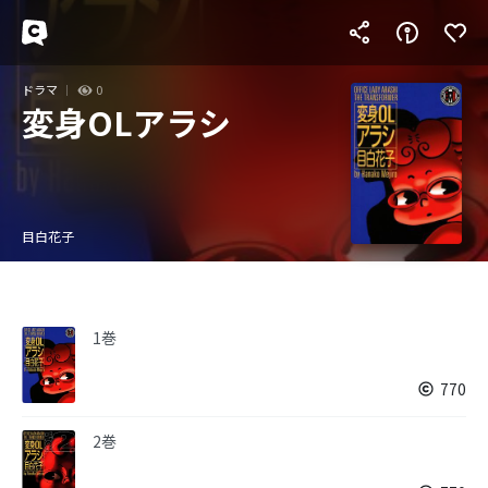
ドラマ
0
変身OLアラシ
目白花子
1巻
770
2巻