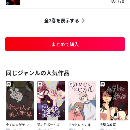
770
全2巻を表示する
まとめて購入
同じジャンルの人気作品
全ての人が美しい世界
菜の花ボーイズ
アサヒにヒカル
完璧な教室
300.1万
705.6万
412.0万
897.7万