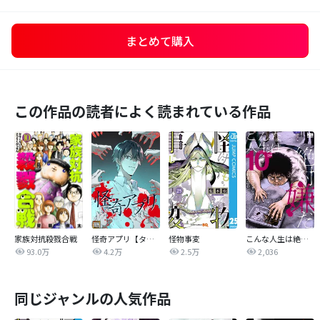
まとめて購入
この作品の読者によく読まれている作品
家族対抗殺戮合戦
怪奇アプリ【タテヨミ】
怪物事変
こんな人生は絶対嫌だ
93.0万
4.2万
2.5万
2,036
同じジャンルの人気作品