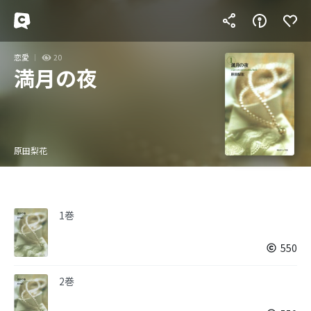
恋愛
20
満月の夜
原田梨花
1巻
550
2巻