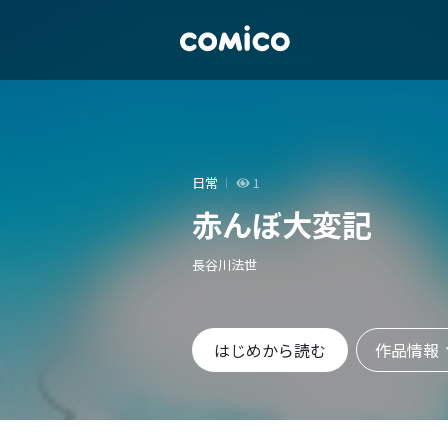
日常
1
赤んぼ大変記
長谷川法世
作品情報
はじめから読む