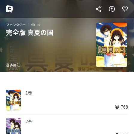
ファンタジー
14
完全版 真夏の国
喜多尚江
1巻
768
2巻