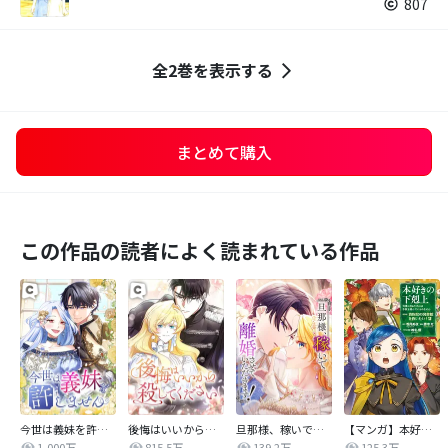
807
全2巻を表示する
まとめて購入
この作品の読者によく読まれている作品
今世は義妹を許しません
後悔はいいから殺してください
旦那様、稼いで離婚させていただきます！
【マンガ】本好きの下剋上 第四部
1,000万
815.5万
139.2万
125.3万