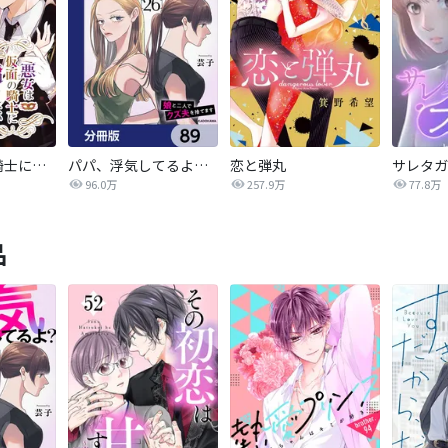
悪女は仮面の騎士に騙されない
パパ、浮気してるよ？娘と二人でクズ夫を捨てます【分冊版】
恋と弾丸
96.0万
257.9万
77.8万
品