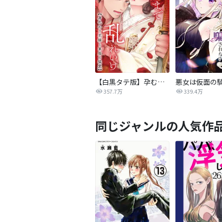
【白黒タテ版】孕むまで乱れいけ～身代わり花嫁と軍服の猛愛
357.7万
339.4万
同じジャンルの人気作