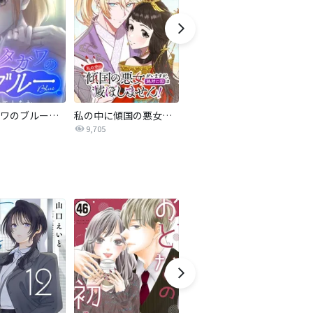
サレタガワのブルー【タテヨミ】
私の中に傾国の悪女がいますが、絶対に国は滅ぼしません！【タテヨミ】
最強ヒモ男に愛されまして
9,705
1.6万