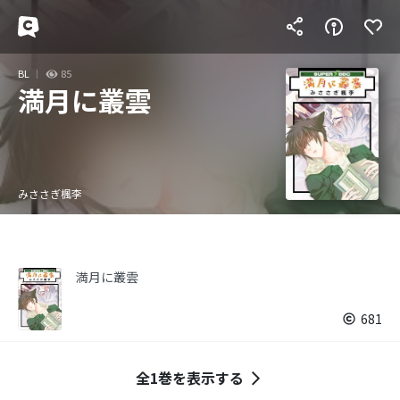
BL
85
満月に叢雲
みささぎ楓李
満月に叢雲
681
全1巻を表示する