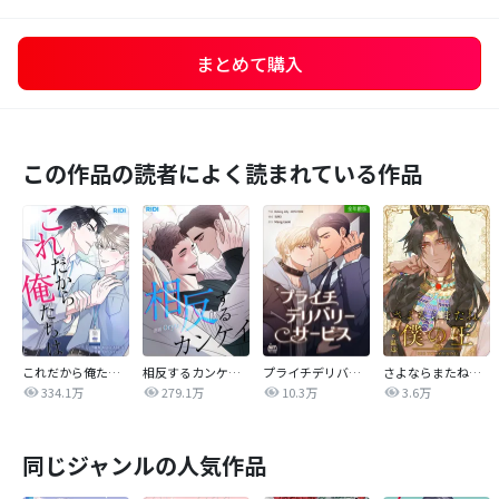
まとめて購入
この作品の読者によく読まれている作品
これだから俺たちは
相反するカンケイ【改訂版】
プライチデリバリーサービス【全年齢版】
さよならまたね、僕の王【タテヨミ】
334.1万
279.1万
10.3万
3.6万
同じジャンルの人気作品