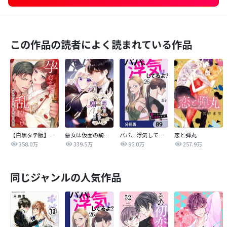
この作品の読者によく読まれている作品
【白黒タテ版】孕むまで乱れいけ～身代わり花嫁と軍服の猛愛
悪女は仮面の騎士に騙されない
パパ、浮気してるよ？娘と二人でクズ夫を捨てます【分冊版】
恋と弾丸
358.0万
339.5万
96.0万
257.9万
同じジャンルの人気作品