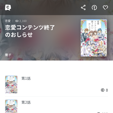
恋愛
2,160
恋愛コンテンツ終了
のおしらせ
蘭子
第1話
0
第2話