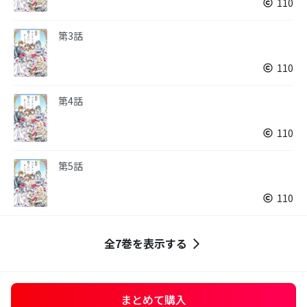
110
第3話
110
第4話
110
第5話
110
全7巻を表示する
まとめて購入