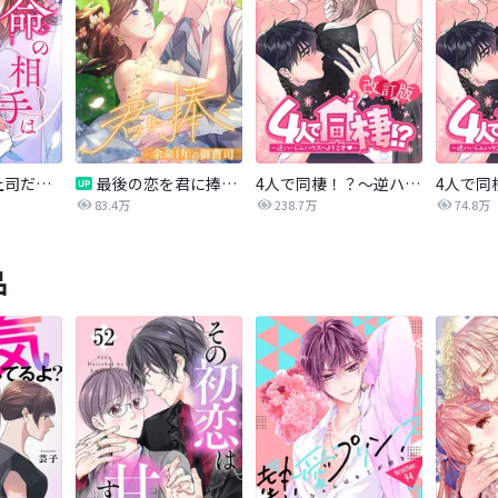
運命の相手は上司だった
最後の恋を君に捧ぐ～余命1年の御曹司～
4人で同棲！？～逆ハーレムハウスへようこそ♥～【改訂版】
83.4万
238.7万
74.8万
品