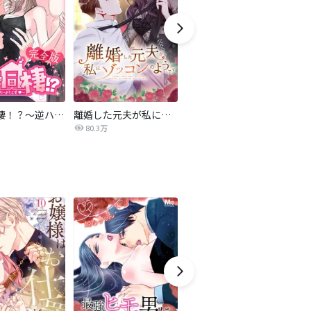
4人で同棲！？～逆ハーレムハウスへようこそ♥～【完全版】
離婚した元夫が私にゾッコンのようです
雨上がりの婚約者
80.3万
11.9万