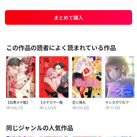
まとめて購入
この作品の読者によく読まれている作品
【白黒タテ版】孕むまで乱れいけ～身代わり花嫁と軍服の猛愛
【タテカラー版】漣蒼士に処女を捧ぐ～さあ、じっくり愛でましょうか
恋と弾丸
サレタガワのブルー【タテヨミ】
356.7万
1,125万
257.8万
77.6万
同じジャンルの人気作品