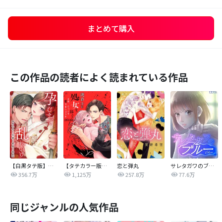
まとめて購入
この作品の読者によく読まれている作品
【白黒タテ版】孕むまで乱れいけ～身代わり花嫁と軍服の猛愛
【タテカラー版】漣蒼士に処女を捧ぐ～さあ、じっくり愛でましょうか
恋と弾丸
サレタガワのブルー【タテヨミ】
356.7万
1,125万
257.8万
77.6万
同じジャンルの人気作品