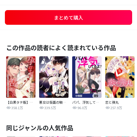
まとめて購入
この作品の読者によく読まれている作品
【白黒タテ版】孕むまで乱れいけ～身代わり花嫁と軍服の猛愛
悪女は仮面の騎士に騙されない
パパ、浮気してるよ？娘と二人でクズ夫を捨てます【分冊版】
恋と弾丸
358.1万
339.5万
96.0万
257.9万
同じジャンルの人気作品