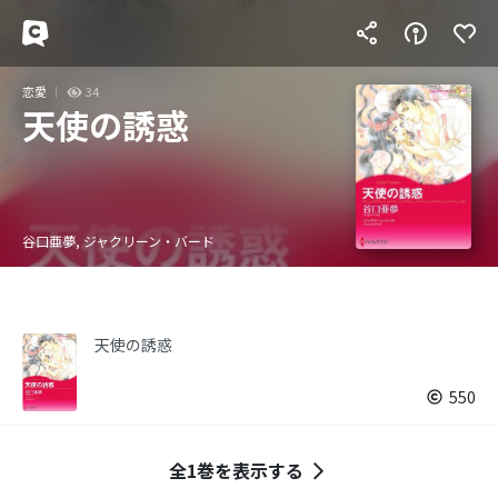
恋愛
34
天使の誘惑
谷口亜夢, ジャクリーン・バード
天使の誘惑
550
全1巻を表示する