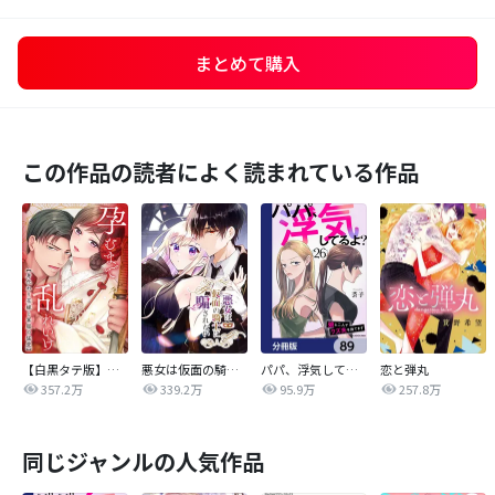
まとめて購入
この作品の読者によく読まれている作品
【白黒タテ版】孕むまで乱れいけ～身代わり花嫁と軍服の猛愛
悪女は仮面の騎士に騙されない
パパ、浮気してるよ？娘と二人でクズ夫を捨てます【分冊版】
恋と弾丸
357.2万
339.2万
95.9万
257.8万
同じジャンルの人気作品