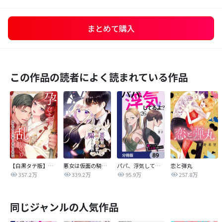
まとめて購入
この作品の読者によく読まれている作品
【白黒タテ版】孕むまで乱れいけ～身代わり花嫁と軍服の猛愛
悪女は仮面の騎士に騙されない
パパ、浮気してるよ？娘と二人でクズ夫を捨てます【分冊版】
恋と弾丸
357.2万
339.2万
95.9万
257.8万
同じジャンルの人気作品