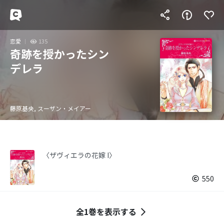
恋愛
135
奇跡を授かったシン
デレラ
藤原基央, スーザン・メイアー
〈ザヴィエラの花嫁 I〉
550
全1巻を表示する