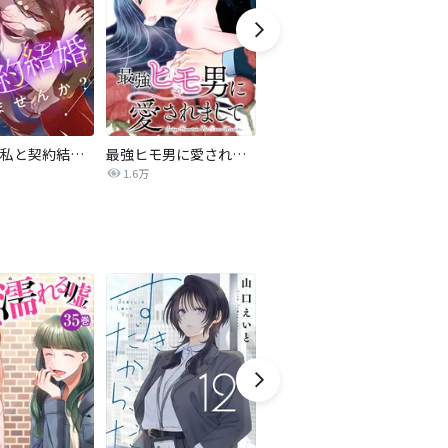
旦那様、私と契約結婚しませんか？【タテヨミ】
最強ヒモ男に愛されまして
Perfect Crime
氷
1.6万
206.5万