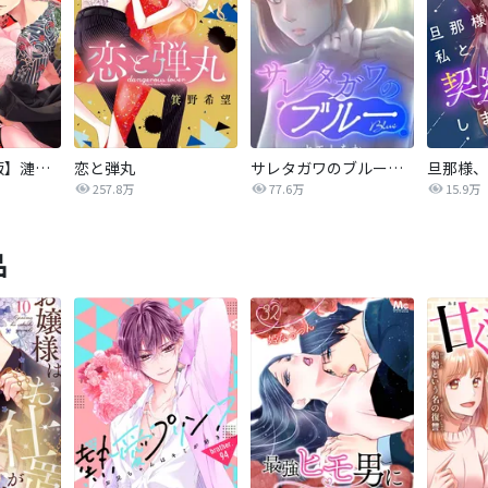
【タテカラー版】漣蒼士に処女を捧ぐ～さあ、じっくり愛でましょうか
恋と弾丸
サレタガワのブルー【タテヨミ】
257.8万
77.6万
15.9万
品