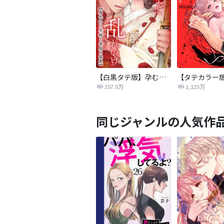
【白黒タテ版】孕むまで乱れいけ～身代わり花嫁と軍服の猛愛
357.0万
1,125万
同じジャンルの人気作