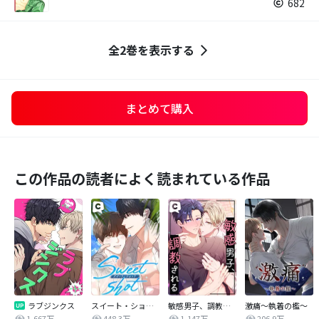
682
全2巻を表示する
まとめて購入
この作品の読者によく読まれている作品
ラブジンクス
スイート・ショット
敏感男子、調教される
激痛～執着の檻～
1,667万
448.3万
1,147万
206.9万