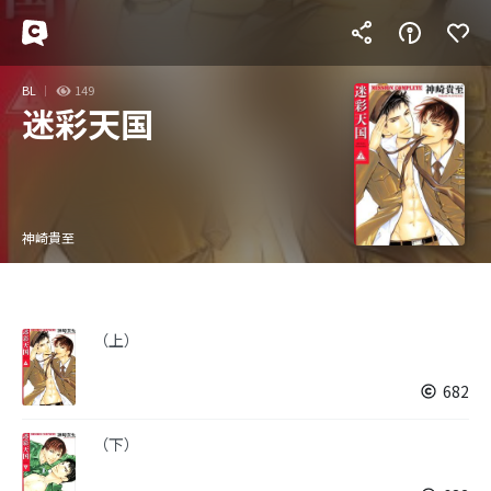
BL
149
迷彩天国
神崎貴至
（上）
682
（下）