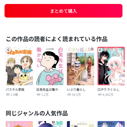
まとめて購入
この作品の読者によく読まれている作品
パステル家族
白兎先生は働かない【タテヨミ】
いぶり暮らし
ロヂウラくらし
1.0億
1.2万
36.5万
4,041万
同じジャンルの人気作品