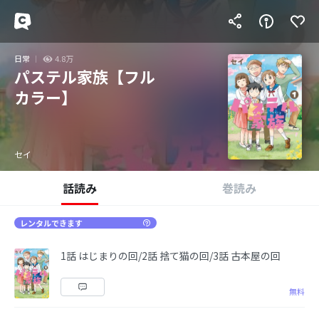
日常
4.8万
パステル家族【フル
カラー】
セイ
話読み
巻読み
レンタルできます
1話 はじまりの回/2話 捨て猫の回/3話 古本屋の回
無料