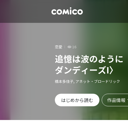
恋愛
16
追憶は波のように
ダンディーズI〉
橋本多佳子, アネット・ブロードリック
作品情報
はじめから読む