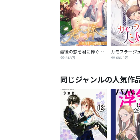
最後の恋を君に捧ぐ～余命1年の御曹司～
カモフラージ
84.3万
686.9万
同じジャンルの人気作