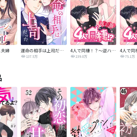
ュ夫婦
運命の相手は上司だった
4人で同棲！？～逆ハーレムハウスへようこそ♥～【改訂版】
137.5万
239.0万
75.1万
品