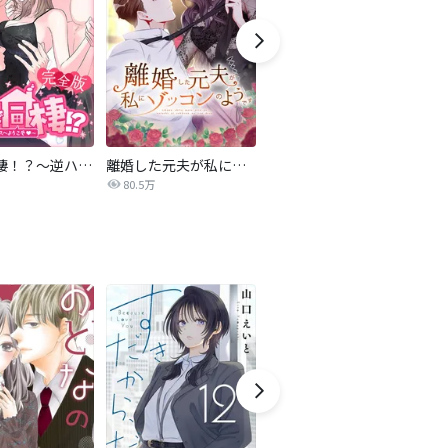
4人で同棲！？～逆ハーレムハウスへようこそ♥～【完全版】
離婚した元夫が私にゾッコンのようです
夫の不倫相手が私だった
雨
80.5万
59.6万