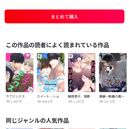
まとめて購入
この作品の読者によく読まれている作品
ラブジンクス
スイート・ショット
敏感男子、調教される
激痛～執着の檻～
1,667万
448.6万
1,147万
207.0万
同じジャンルの人気作品