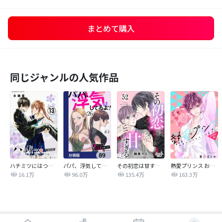
まとめて購入
同じジャンルの人気作品
ハチミツにはつこい
パパ、浮気してるよ？娘と二人でクズ夫を捨てます【分冊版】
その初恋は甘すぎる～恋愛処女には刺激が強い～
熱愛プリンス お兄ちゃんはキミが好き
16.1万
96.0万
135.4万
163.3万