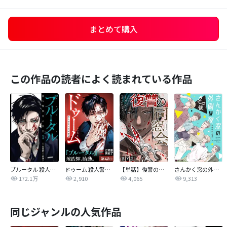
まとめて購入
この作品の読者によく読まれている作品
ブルータル 殺人警察官の告白
ドゥーム 殺人警察官の断罪録 分冊版
【単話】復讐の同窓会
さんかく窓の外側は夜
172.1万
2,910
4,065
9,313
同じジャンルの人気作品