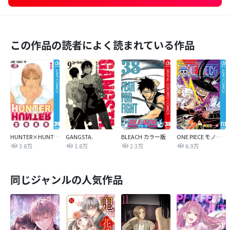
この作品の読者によく読まれている作品
HUNTER×HUNTER モノクロ版
GANGSTA.
BLEACH カラー版
ONE PIECE モノクロ版
3.8万
1.8万
2.3万
6.9万
同じジャンルの人気作品