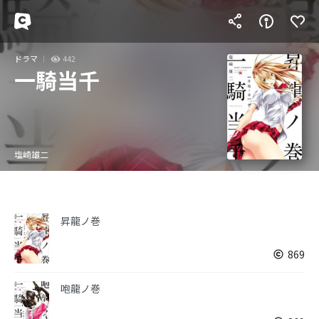
ドラマ
442
一騎当千
塩崎雄二
昇龍ノ巻
869
咆龍ノ巻