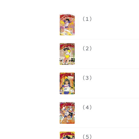
（１）
（２）
（３）
（４）
（５）