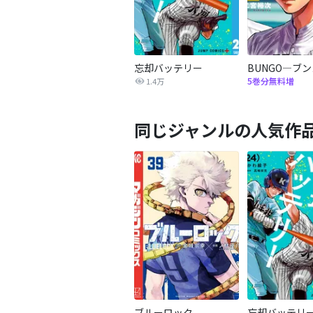
忘却バッテリー
BUNGO―ブ
5巻分無料増
1.4万
同じジャンルの人気作
ブルーロック
忘却バッテリ