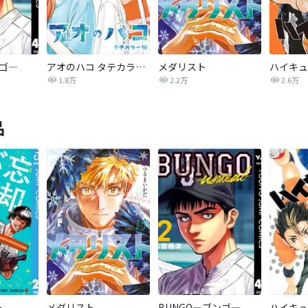
ンゴ―
アオのハコ タテカラー版【タテヨミ】
メダリスト
1.8万
2.2万
2.6万
品
ー
メダリスト
BUNGO―ブンゴ―
ハイキュ