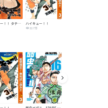
ハイキュー！！ タテカラー版【タテヨミ】
ハイキュー！！
ドラハチ
22.7万
2,791
ー！！
弱虫ペダル SPARE BIKE
三国恋戦記～オトメの兵法！～
ク