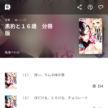
恋愛
11.0万
黒豹と１６歳 分冊
版
鳥海ペドロ
（１） 甘い、ラムネ味の夜
154
（２） ほどける、とろける、チョコレート