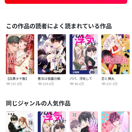
この作品の読者によく読まれている作品
【白黒タテ版】孕むまで乱れいけ～身代わり花嫁と軍服の猛愛
悪女は仮面の騎士に騙されない
パパ、浮気してるよ？娘と二人でクズ夫を捨てます【分冊版】
恋と弾丸
357.8万
339.4万
96.0万
257.9万
同じジャンルの人気作品