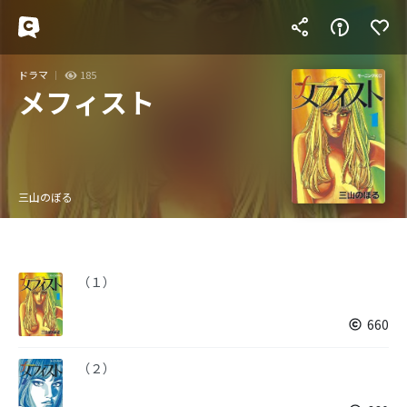
ドラマ
185
メフィスト
三山のぼる
（１）
660
（２）