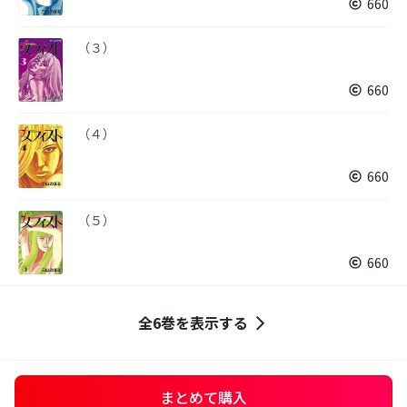
660
（３）
660
（４）
660
（５）
660
全6巻を表示する
まとめて購入