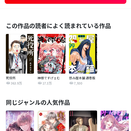
この作品の読者によく読まれている作品
死役所
神様ですげェむ
怨み屋本舗 通巻版
363.9万
17.3万
7,930
同じジャンルの人気作品