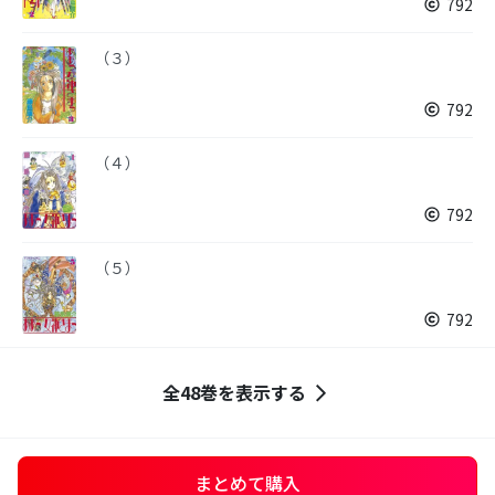
792
（３）
792
（４）
792
（５）
792
全48巻を表示する
まとめて購入