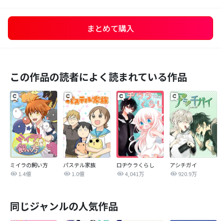
まとめて購入
この作品の読者によく読まれている作品
ミイラの飼い方
パステル家族
ロヂウラくらし
アシチガイ
1.4億
1.0億
4,041万
920.9万
同じジャンルの人気作品