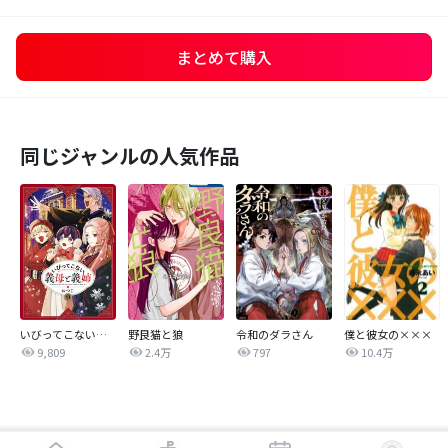
まとめて購入
同じジャンルの人気作品
いびってこない義母と義姉
野良猫と狼
令和のダラさん
僕と彼女の×××
9,809
2.4万
797
10.4万