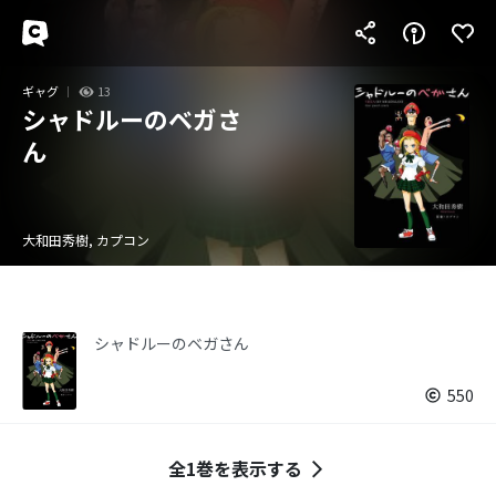
ギャグ
13
シャドルーのベガさ
ん
大和田秀樹, カプコン
シャドルーのベガさん
550
全1巻を表示する