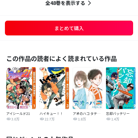
全48巻を表示する
まとめて購入
この作品の読者によく読まれている作品
アイシールド21
ハイキュー！！
アオのハコ タテカラー版【タテヨミ】
忘却バッテリー
3.0万
22.7万
1.8万
1.4万