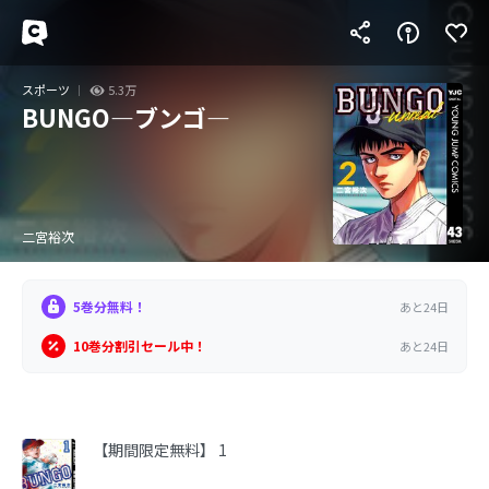
スポーツ
5.3万
BUNGO―ブンゴ―
二宮裕次
5巻分無料！
あと24日
10巻分割引セール中！
あと24日
【期間限定無料】 1