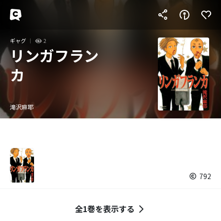
ギャグ
2
リンガフラン
カ
滝沢麻耶
792
全1巻を表示する