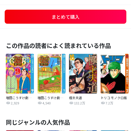
まとめて購入
この作品の読者によく読まれている作品
増田こうすけ劇場 ギャグマンガ日和GB
増田こうすけ劇場 ギャグマンガ日和
極主夫道
トリコ モノクロ版
2,929
4,540
132.2万
7.2万
同じジャンルの人気作品