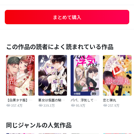
まとめて購入
この作品の読者によく読まれている作品
【白黒タテ版】孕むまで乱れいけ～身代わり花嫁と軍服の猛愛
悪女は仮面の騎士に騙されない
パパ、浮気してるよ？娘と二人でクズ夫を捨てます【分冊版】
恋と弾丸
357.4万
339.3万
95.9万
257.9万
同じジャンルの人気作品