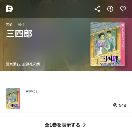
恋愛
5
三四郎
夏目漱石, 加藤礼次朗
三四郎
548
全1巻を表示する