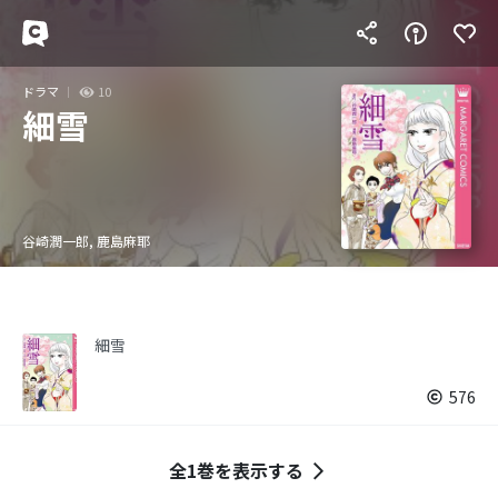
ドラマ
10
細雪
谷崎潤一郎, 鹿島麻耶
細雪
576
全1巻を表示する