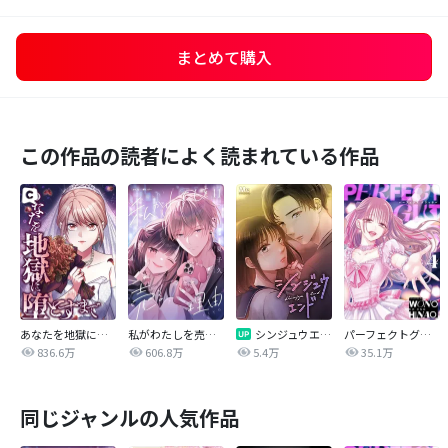
まとめて購入
この作品の読者によく読まれている作品
あなたを地獄に堕とすまで
私がわたしを売る理由
シンジュウエンド【タテヨミ】
パーフェクトグリッター
836.6万
606.8万
5.4万
35.1万
同じジャンルの人気作品